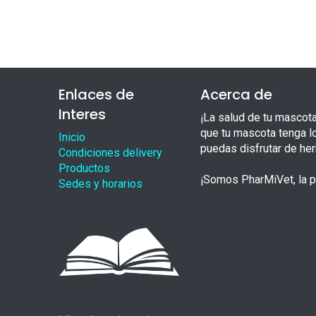
Enlaces de
Acerca de
Interes
¡La salud de tu mascot
que tu mascota tenga l
Inicio
puedas disfrutar de he
Condiciones delivery
Productos
¡Somos PharMiVet, la pr
Sedes y horarios