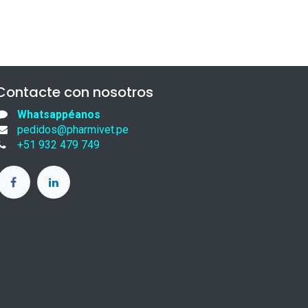
Contacte con nosotros
Whatsappéanos
pedidos@pharmivet.pe
+51 932 479 749