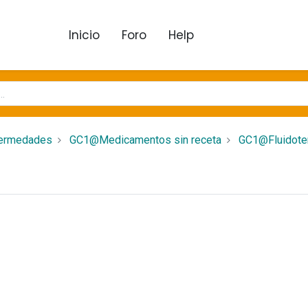
Inicio
Foro
Help
fermedades
GC1@Medicamentos sin receta
GC1@Fluidote