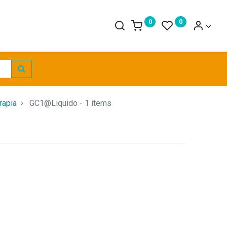
0
0
rapia
GC1@Liquido
- 1 items