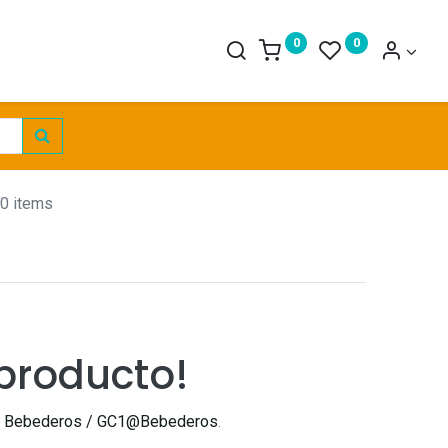
0
0
 0 items
producto!
y Bebederos / GC1@Bebederos
.