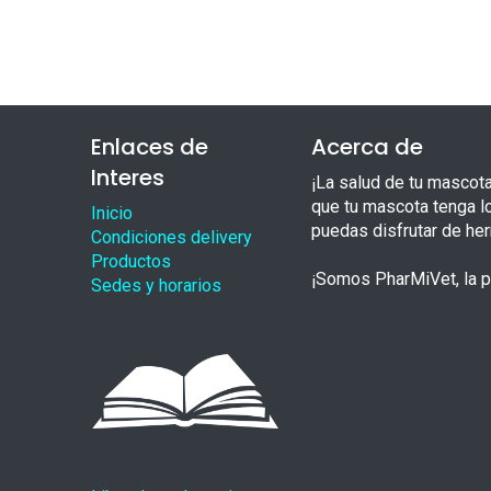
Enlaces de
Acerca de
Interes
¡La salud de tu mascot
que tu mascota tenga l
Inicio
puedas disfrutar de he
Condiciones delivery
Productos
¡Somos PharMiVet, la pr
Sedes y horarios