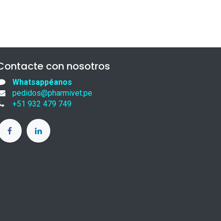
Contacte con nosotros
Whatsappéanos
pedidos@pharmivet.pe
+51 932 479 749