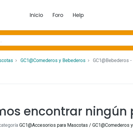
Inicio
Foro
Help
scotas
GC1@Comederos y Bebederos
GC1@Bebederos
-
mos encontrar ningún 
 categoría
GC1@Accesorios para Mascotas / GC1@Comederos 