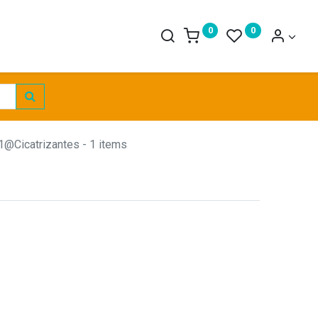
0
0
1@Cicatrizantes
- 1 items