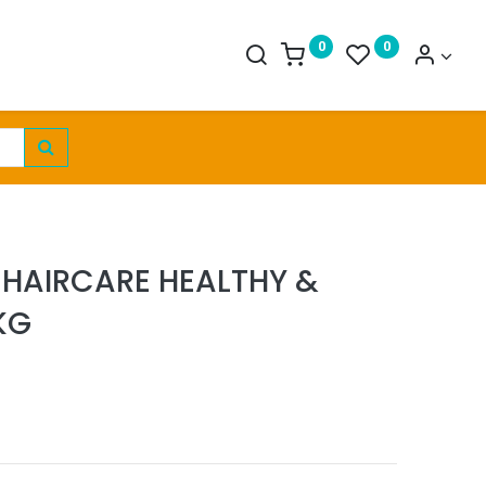
0
0
 HAIRCARE HEALTHY &
KG