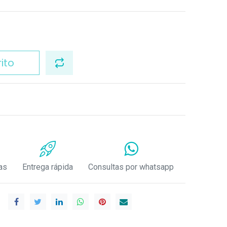
ito
as
Entrega rápida
Consultas por whatsapp
.