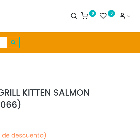
0
0
GRILL KITTEN SALMON
1066)
% de descuento)