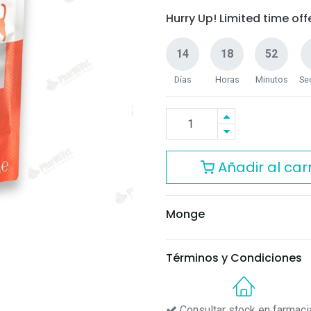
Hurry Up! Limited time offe
14
18
52
Días
Horas
Minutos
Se
Añadir al carr
Monge
Términos y Condiciones
Consultar stock en farmaci