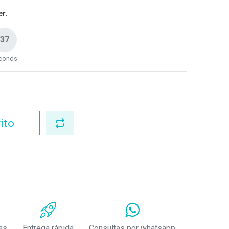
r.
36
conds
ito
as
Entrega rápida
Consultas por whatsapp