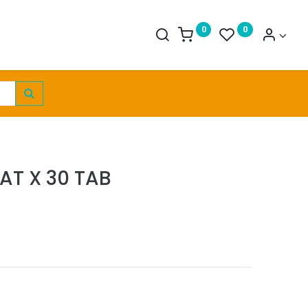
0
0
AT X 30 TAB