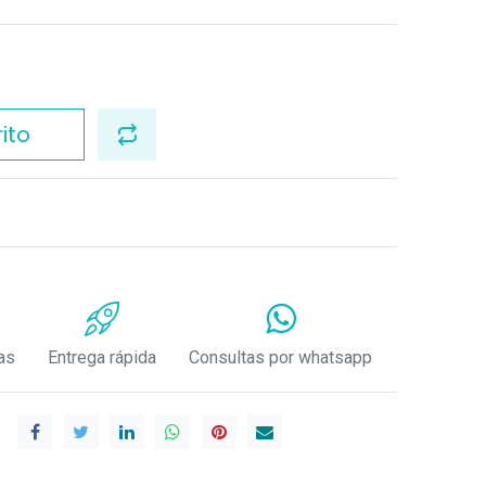
ito
as
Entrega rápida
Consultas por whatsapp
.