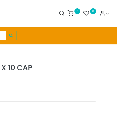
0
0
 X 10 CAP