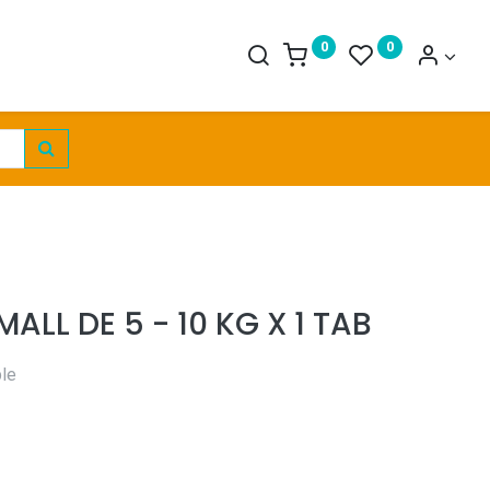
0
0
ALL DE 5 - 10 KG X 1 TAB
ble